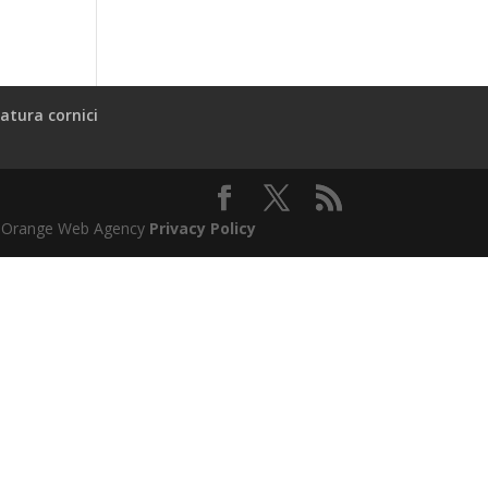
atura cornici
l & Orange Web Agency
Privacy Policy