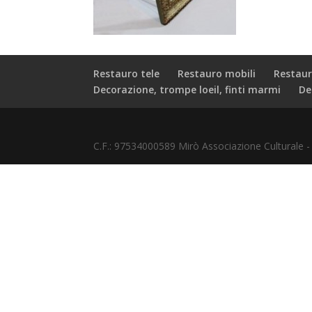
Restauro tele
Restauro mobili
Restaur
Decorazione, trompe loeil, finti marmi
De
C.F.: 97534000589 Mirò Associazione Culturale 