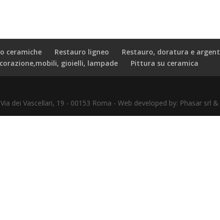
o ceramiche
Restauro ligneo
Restauro, doratura e argent
corazione,mobili, gioielli, lampade
Pittura su ceramica
- Via dei Vascellari, 19 - 00153 Roma - Web developed by: Phasar sr