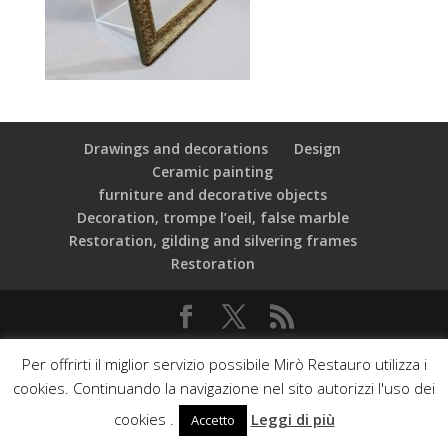
Drawings and decorations
Design
Ceramic painting
furniture and decorative objects
Decoration, trompe l’oeil, false marble
Restoration, gilding and silvering frames
Restoration
C.F.: 97534000589 Mirò Associazione Culturale - Via dei
Per offrirti il miglior servizio possibile Mirò Restauro utilizza i
Vascellari, 19 - 00153 Roma - Web developed by:
cookies. Continuando la navigazione nel sito autorizzi l'uso dei
Phasar srl & Orange Web Agency
Privacy Policy
cookies .
Leggi di più
Accetto