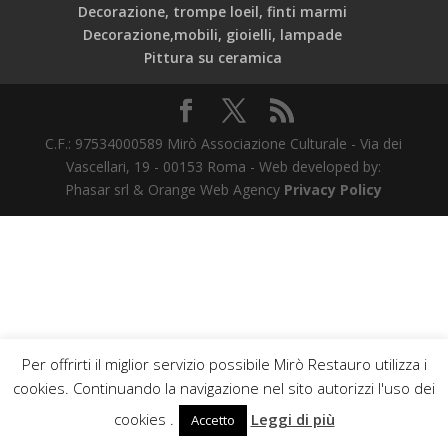
Decorazione, trompe loeil, finti marmi
Decorazione,mobili, gioielli, lampade
Pittura su ceramica
C.F.: 97534000589 Mirò Associazione Culturale - Via dei
Vascellari, 19 - 00153 Roma - Web developed by:
Phasar srl & Orange Web Agency
Privacy Policy
Per offrirti il miglior servizio possibile Mirò Restauro utilizza i
cookies. Continuando la navigazione nel sito autorizzi l'uso dei
cookies .
Leggi di più
Accetto