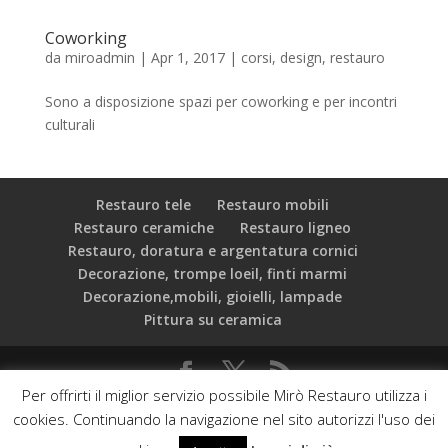
Coworking
da
miroadmin
|
Apr 1, 2017
|
corsi
,
design
,
restauro
Sono a disposizione spazi per coworking e per incontri
culturali
Restauro tele
Restauro mobili
Restauro ceramiche
Restauro ligneo
Restauro, doratura e argentatura cornici
Decorazione, trompe loeil, finti marmi
Decorazione,mobili, gioielli, lampade
Pittura su ceramica
Per offrirti il miglior servizio possibile Mirò Restauro utilizza i
C.F.: 97534000589 Mirò Associazione Culturale - Via dei
cookies. Continuando la navigazione nel sito autorizzi l'uso dei
Vascellari, 19 - 00153 Roma - Web developed by: