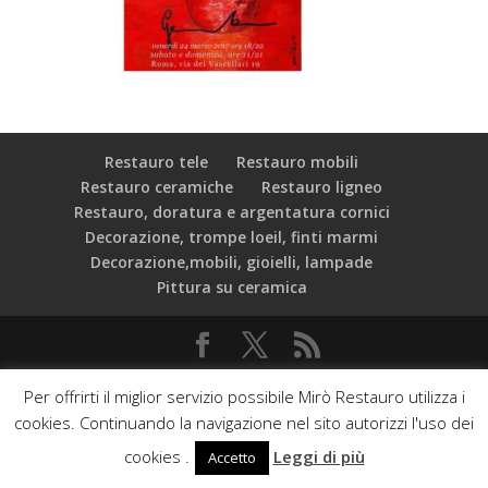
Restauro tele
Restauro mobili
Restauro ceramiche
Restauro ligneo
Restauro, doratura e argentatura cornici
Decorazione, trompe loeil, finti marmi
Decorazione,mobili, gioielli, lampade
Pittura su ceramica
C.F.: 97534000589 Mirò Associazione Culturale - Via dei
Per offrirti il miglior servizio possibile Mirò Restauro utilizza i
Vascellari, 19 - 00153 Roma - Web developed by:
cookies. Continuando la navigazione nel sito autorizzi l'uso dei
Phasar srl & Orange Web Agency
Privacy Policy
cookies .
Leggi di più
Accetto