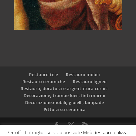
Restauro tele
Restauro mobili
Restauro ceramiche
Restauro ligneo
Restauro, doratura e argentatura cornici
Decorazione, trompe loeil, finti marmi
Decorazione,mobili, gioielli, lampade
Pittura su ceramica
Per offrirti il miglior servizio possibile Mirò Restauro utilizza i
C.F.: 97534000589 Mirò Associazione Culturale - Via dei