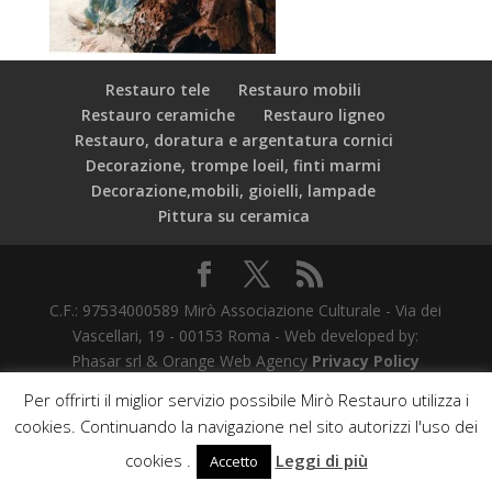
Restauro tele
Restauro mobili
Restauro ceramiche
Restauro ligneo
Restauro, doratura e argentatura cornici
Decorazione, trompe loeil, finti marmi
Decorazione,mobili, gioielli, lampade
Pittura su ceramica
C.F.: 97534000589 Mirò Associazione Culturale - Via dei
Vascellari, 19 - 00153 Roma - Web developed by:
Phasar srl & Orange Web Agency
Privacy Policy
Per offrirti il miglior servizio possibile Mirò Restauro utilizza i
cookies. Continuando la navigazione nel sito autorizzi l'uso dei
cookies .
Leggi di più
Accetto