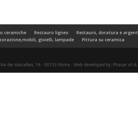
o ceramiche
Restauro ligneo
Restauro, doratura e argent
corazione,mobili, gioielli, lampade
Pittura su ceramica
- Via dei Vascellari, 19 - 00153 Roma - Web developed by: Phasar sr