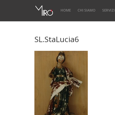
HOME
CHI SIAMO
SERVIZI
SL.StaLucia6