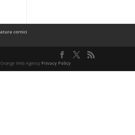
atura cornici
l & Orange Web Agency
Privacy Policy