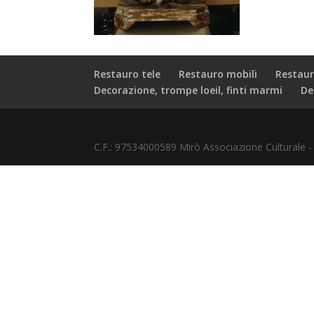
Restauro tele
Restauro mobili
Restaur
Decorazione, trompe loeil, finti marmi
De
C.F.: 97534000589 Mirò Associazione Culturale 