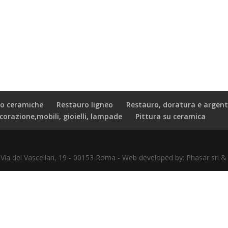
o ceramiche
Restauro ligneo
Restauro, doratura e argent
corazione,mobili, gioielli, lampade
Pittura su ceramica
- Via dei Vascellari, 19 - 00153 Roma - Web developed by: Phasar sr