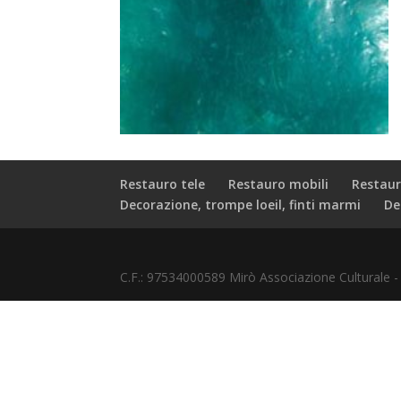
Restauro tele
Restauro mobili
Restaur
Decorazione, trompe loeil, finti marmi
De
C.F.: 97534000589 Mirò Associazione Culturale 