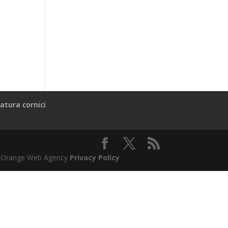
atura cornici
l & Orange Web Agency
Privacy Policy