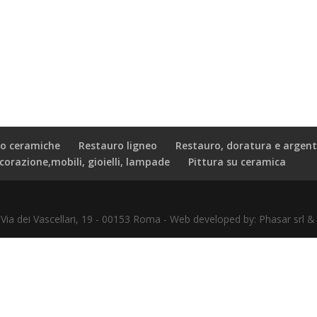
o ceramiche
Restauro ligneo
Restauro, doratura e argent
corazione,mobili, gioielli, lampade
Pittura su ceramica
- Via dei Vascellari, 19 - 00153 Roma - Web developed by: Phasar sr