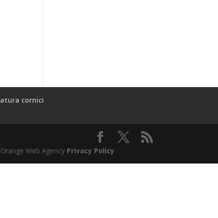
atura cornici
l & Orange Web Agency
Privacy Policy