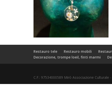
Restauro tele
Restauro mobili
Restaur
Decorazione, trompe loeil, finti marmi
De
C.F.: 97534000589 Mirò Associazione Culturale 