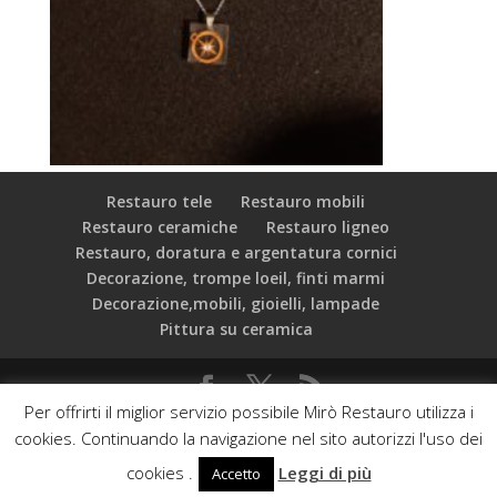
Restauro tele
Restauro mobili
Restauro ceramiche
Restauro ligneo
Restauro, doratura e argentatura cornici
Decorazione, trompe loeil, finti marmi
Decorazione,mobili, gioielli, lampade
Pittura su ceramica
Per offrirti il miglior servizio possibile Mirò Restauro utilizza i
C.F.: 97534000589 Mirò Associazione Culturale - Via dei
cookies. Continuando la navigazione nel sito autorizzi l'uso dei
Vascellari, 19 - 00153 Roma - Web developed by:
cookies .
Leggi di più
Accetto
Phasar srl & Orange Web Agency
Privacy Policy