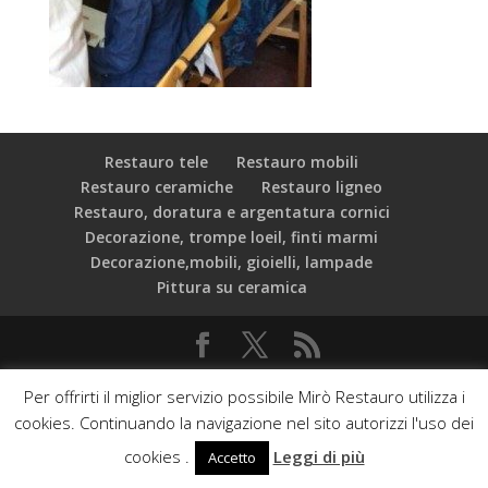
Restauro tele
Restauro mobili
Restauro ceramiche
Restauro ligneo
Restauro, doratura e argentatura cornici
Decorazione, trompe loeil, finti marmi
Decorazione,mobili, gioielli, lampade
Pittura su ceramica
C.F.: 97534000589 Mirò Associazione Culturale - Via dei
Per offrirti il miglior servizio possibile Mirò Restauro utilizza i
Vascellari, 19 - 00153 Roma - Web developed by:
cookies. Continuando la navigazione nel sito autorizzi l'uso dei
Phasar srl & Orange Web Agency
Privacy Policy
cookies .
Leggi di più
Accetto