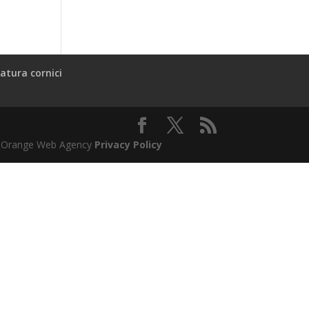
atura cornici
l & Orange Web Agency
Privacy Policy