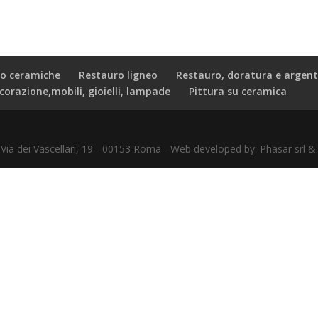
o ceramiche
Restauro ligneo
Restauro, doratura e argent
corazione,mobili, gioielli, lampade
Pittura su ceramica
- Via dei Vascellari, 19 - 00153 Roma - Web developed by: Phasar sr