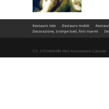
Restauro tele
Restauro mobili
Restaur
Decorazione, trompe loeil, finti marmi
De
C.F.: 97534000589 Mirò Associazione Culturale 