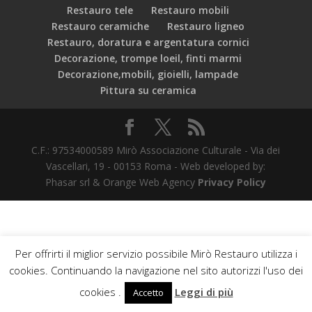
Restauro tele
Restauro mobili
Restauro ceramiche
Restauro ligneo
Restauro, doratura e argentatura cornici
Decorazione, trompe loeil, finti marmi
Decorazione,mobili, gioielli, lampade
Pittura su ceramica
C.F.: 97534000589 Mirò Associazione Culturale - Via dei
Vascellari, 19 - 00153 Roma - Web developed by:
Phasar srl & Orange Web Agency
Privacy Policy
Per offrirti il miglior servizio possibile Mirò Restauro utilizza i
cookies. Continuando la navigazione nel sito autorizzi l'uso dei
cookies .
Leggi di più
Accetto