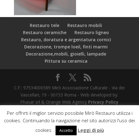
Restauro tele
Restauro mobili
Restauro ceramiche
Restauro ligneo
Restauro, doratura e argentatura cornici
Decorazione, trompe loeil, finti marmi
Decorazione,mobili, gioielli, lampade
Pittura su ceramica
C.F.: 97534000589 Mirò Associazione Culturale - Via dei
Vascellari, 19 - 00153 Roma - Web developed by:
Phasar srl & Orange Web Agency
Privacy Policy
Per offrirti il miglior servizio possibile Mirò Restauro utilizza i
cookies. Continuando la navigazione nel sito autorizzi l'uso dei
cookies .
Leggi di più
Accetto