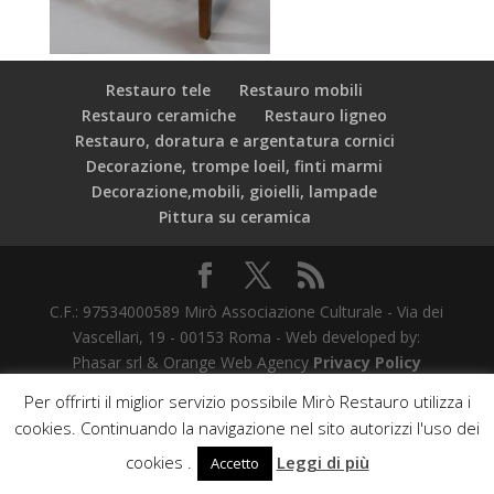
Restauro tele
Restauro mobili
Restauro ceramiche
Restauro ligneo
Restauro, doratura e argentatura cornici
Decorazione, trompe loeil, finti marmi
Decorazione,mobili, gioielli, lampade
Pittura su ceramica
C.F.: 97534000589 Mirò Associazione Culturale - Via dei
Vascellari, 19 - 00153 Roma - Web developed by:
Phasar srl & Orange Web Agency
Privacy Policy
Per offrirti il miglior servizio possibile Mirò Restauro utilizza i
cookies. Continuando la navigazione nel sito autorizzi l'uso dei
cookies .
Leggi di più
Accetto