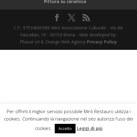
Pittura su ceramica
C.F.: 97534000589 Mirò Associazione Culturale - Via dei
Vascellari, 19 - 00153 Roma - Web developed by:
Phasar srl & Orange Web Agency
Privacy Policy
Per offrirti il miglior servizio possibile Mirò Restauro utilizza i
cookies. Continuando la navigazione nel sito autorizzi l'uso dei
cookies .
Leggi di più
Accetto