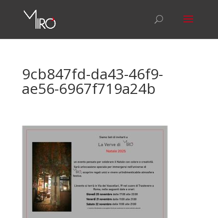
9cb847fd-da43-46f9-
ae56-6967f719a24b