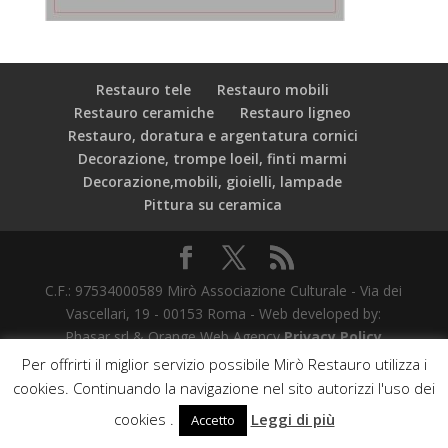
Restauro tele
Restauro mobili
Restauro ceramiche
Restauro ligneo
Restauro, doratura e argentatura cornici
Decorazione, trompe loeil, finti marmi
Decorazione,mobili, gioielli, lampade
Pittura su ceramica
C.F.: 97534000589 Mirò Associazione Culturale - Via dei
Vascellari, 19 - 00153 Roma - Web developed by:
Phasar srl & Orange Web Agency
Privacy Policy
Per offrirti il miglior servizio possibile Mirò Restauro utilizza i
cookies. Continuando la navigazione nel sito autorizzi l'uso dei
cookies .
Leggi di più
Accetto