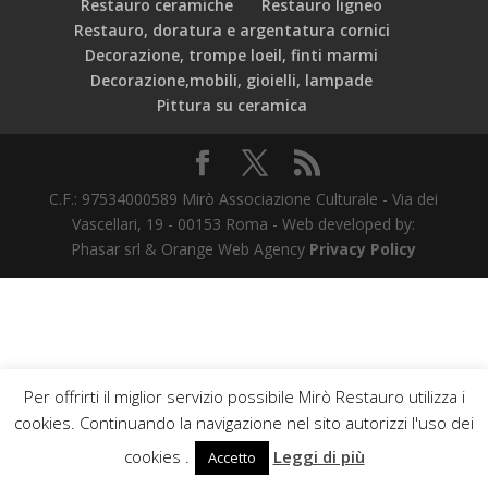
Restauro ceramiche
Restauro ligneo
Restauro, doratura e argentatura cornici
Decorazione, trompe loeil, finti marmi
Decorazione,mobili, gioielli, lampade
Pittura su ceramica
C.F.: 97534000589 Mirò Associazione Culturale - Via dei
Vascellari, 19 - 00153 Roma - Web developed by:
Phasar srl & Orange Web Agency
Privacy Policy
Per offrirti il miglior servizio possibile Mirò Restauro utilizza i
cookies. Continuando la navigazione nel sito autorizzi l'uso dei
cookies .
Leggi di più
Accetto